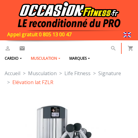
Appel gratuit 0 805 13 00 47
CARDIO
MUSCULATION
MARQUES
Accueil
Musculation
Life Fitness
Signature
Elévation lat FZLR