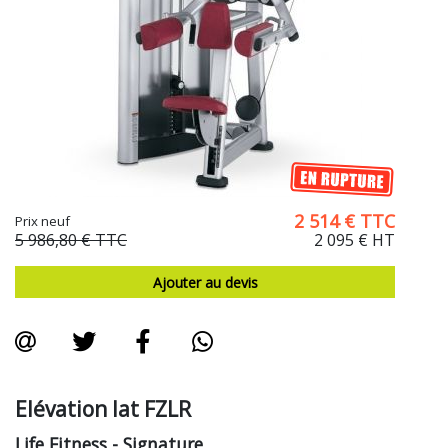
2 514
€
TTC
Prix neuf
5 986,80 €
TTC
2 095 €
HT
Ajouter au devis
Elévation lat FZLR
Life Fitness
- Signature