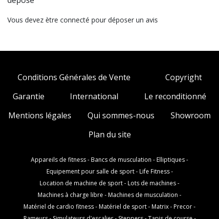
déposé
Vous devez ètre connecté pour déposer un avis
Conditions Générales de Vente
Copyright
Garantie
International
Le reconditionné
Mentions légales
Qui sommes-nous
Showroom
Plan du site
Appareils de fitness
-
Bancs de musculation
-
Elliptiques
-
Equipement pour salle de sport
-
Life Fitness
-
Location de machine de sport
-
Lots de machines
-
Machines à charge libre
-
Machines de musculation
-
Matériel de cardio fitness
-
Matériel de sport
-
Matrix
-
Precor
-
Rameurs
-
Simulateurs d'escalier
-
Steppers
-
Tapis de course
-