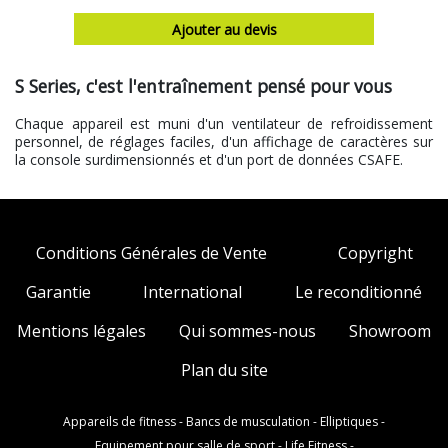
Ajouter au devis
S Series, c'est l'entraînement pensé pour vous
Chaque appareil est muni d'un ventilateur de refroidissement
personnel, de réglages faciles, d'un affichage de caractères sur
la console surdimensionnés et d'un port de données CSAFE.
Conditions Générales de Vente
Copyright
Garantie
International
Le reconditionné
Mentions légales
Qui sommes-nous
Showroom
Plan du site
Appareils de fitness
-
Bancs de musculation
-
Elliptiques
-
Equipement pour salle de sport
-
Life Fitness
-