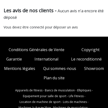
Les avis de nos clients -
Aucun avis n'a encore été
déposé
Vous devez ètre connecté pour déposer un avis
Conditions Générales de Vente
Copyright
Garantie
International
Le reconditionné
Mentions légales
Qui sommes-nous
Showroom
Plan du site
Appareils de fitness
-
Bancs de musculation
-
Elliptiques
-
Equipement pour salle de sport
-
Life Fitness
-
Location de machine de sport
-
Lots de machines
-
Machines à charge libre
-
Machines de musculation
-