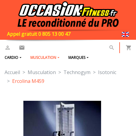
Appel gratuit 0 805 13 00 47
CARDIO
MUSCULATION
MARQUES
Accueil
Musculation
Technogym
Isotonic
Ercolina M459