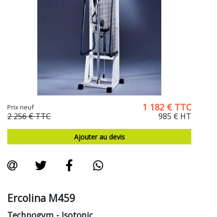
1 182
€
TTC
Prix neuf
2 256 €
TTC
985 €
HT
Ajouter au devis
Ercolina M459
Technogym
- Isotonic