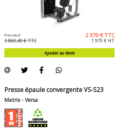
2 370
€
TTC
Prix neuf
3 860,40 €
TTC
1 975 €
HT
Ajouter au devis
Presse épaule convergente VS-S23
Matrix
- Versa