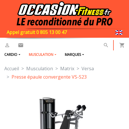
Appel gratuit 0 805 13 00 47
CARDIO
MUSCULATION
MARQUES
Accueil
Musculation
Matrix
Versa
Presse épaule convergente VS-S23