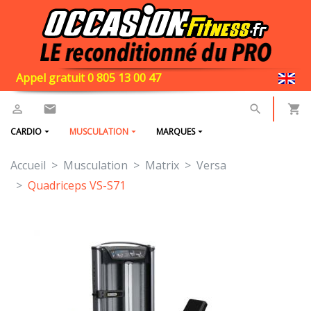
Appel gratuit 0 805 13 00 47
CARDIO
MUSCULATION
MARQUES
Accueil
Musculation
Matrix
Versa
Quadriceps VS-S71