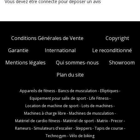
Vous devez ètre connecté pour déposer un avis
Conditions Générales de Vente
Copyright
Garantie
International
Le reconditionné
Mentions légales
Qui sommes-nous
Showroom
Plan du site
Appareils de fitness
-
Bancs de musculation
-
Elliptiques
-
Equipement pour salle de sport
-
Life Fitness
-
Location de machine de sport
-
Lots de machines
-
Machines à charge libre
-
Machines de musculation
-
Matériel de cardio fitness
-
Matériel de sport
-
Matrix
-
Precor
-
Rameurs
-
Simulateurs d'escalier
-
Steppers
-
Tapis de course
-
Technogym
-
Vélo de biking