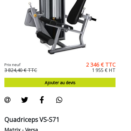
2 346
€
TTC
Prix neuf
3 824,40 €
TTC
1 955 €
HT
Ajouter au devis
Quadriceps VS-S71
Matrix
- Versa