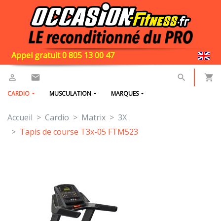
Appel gratuit 0 805 13 00 47
CARDIO
MUSCULATION
MARQUES
Accueil
Cardio
Matrix
3X
Tapis de course T3x-05 FTM523