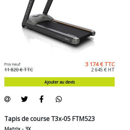
3 174
€
TTC
Prix neuf
11 820 €
TTC
2 645 €
HT
Ajouter au devis
Tapis de course T3x-05 FTM523
Matrix
- 3X