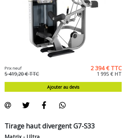
2 394
€
TTC
Prix neuf
5 419,20 €
TTC
1 995 €
HT
Ajouter au devis
Tirage haut divergent G7-S33
Matrix
- Ultra