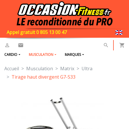
Appel gratuit 0 805 13 00 47
CARDIO
MUSCULATION
MARQUES
Accueil
Musculation
Matrix
Ultra
Tirage haut divergent G7-S33