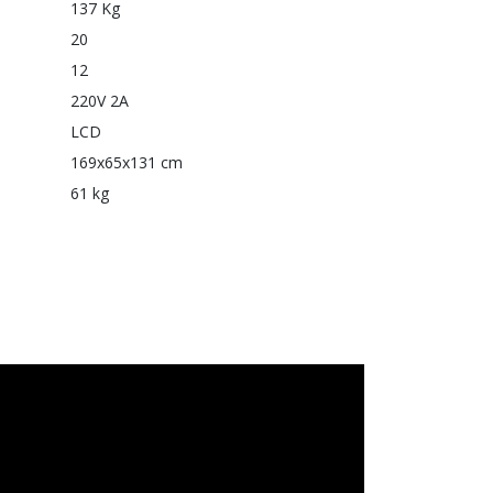
137 Kg
20
12
220V 2A
LCD
169x65x131 cm
61 kg