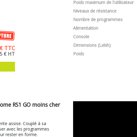
Poids maximum de l'utilisateur
Niveaux de résistance
Nombre de programmes
Alimentation
Console
Dimensions (Lxlxh)
€
TTC
5 €
HT
Poids
s Home RS1 GO moins cher
nte assise. Couplé à sa
liser avec les programmes
ur rester en forme.