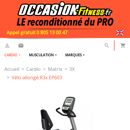
Appel gratuit 0 805 13 00 47
CARDIO
MUSCULATION
MARQUES
Accueil
Cardio
Matrix
3X
Vélo allongé R3x EP603