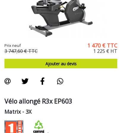
1 470
€
TTC
Prix neuf
3 747,60 €
TTC
1 225 €
HT
Ajouter au devis
Vélo allongé R3x EP603
Matrix
- 3X