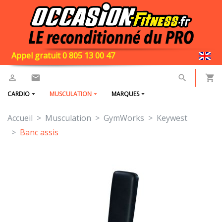
Appel gratuit 0 805 13 00 47
CARDIO
MUSCULATION
MARQUES
Accueil
Musculation
GymWorks
Keywest
Banc assis