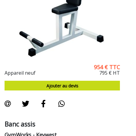
954
€
TTC
Appareil neuf
795 €
HT
Ajouter au devis
Banc assis
GymWorks
- Keywest