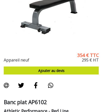
354
€
TTC
Appareil neuf
295 €
HT
Ajouter au devis
Banc plat AP6102
Athletic Performance
- Red Line