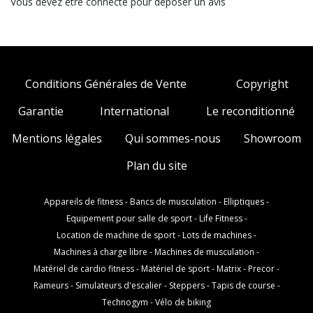
Vous devez ètre connecté pour déposer un avis
Conditions Générales de Vente
Copyright
Garantie
International
Le reconditionné
Mentions légales
Qui sommes-nous
Showroom
Plan du site
Appareils de fitness
-
Bancs de musculation
-
Elliptiques
-
Equipement pour salle de sport
-
Life Fitness
-
Location de machine de sport
-
Lots de machines
-
Machines à charge libre
-
Machines de musculation
-
Matériel de cardio fitness
-
Matériel de sport
-
Matrix
-
Precor
-
Rameurs
-
Simulateurs d'escalier
-
Steppers
-
Tapis de course
-
Technogym
-
Vélo de biking