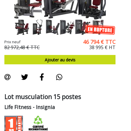
46 794
€
TTC
Prix neuf
82 972,48 €
TTC
38 995 €
HT
Ajouter au devis
Lot musculation 15 postes
Life Fitness
- Insignia