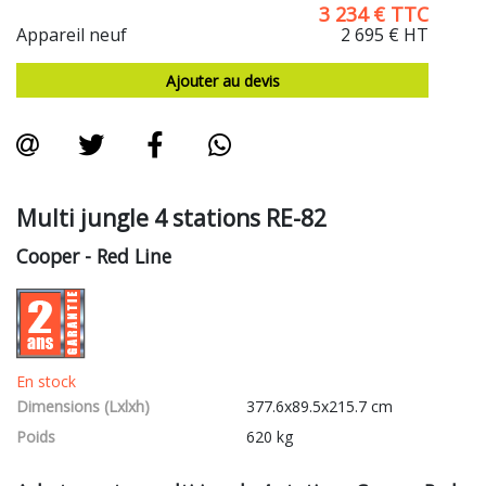
3 234
€
TTC
Appareil neuf
2 695 €
HT
Ajouter au devis
Multi jungle 4 stations RE-82
Cooper
- Red Line
En stock
Dimensions (Lxlxh)
377.6x89.5x215.7 cm
Poids
620 kg