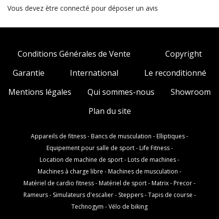
Vous devez ètre connecté pour déposer un avis
Conditions Générales de Vente
Copyright
Garantie
International
Le reconditionné
Mentions légales
Qui sommes-nous
Showroom
Plan du site
Appareils de fitness
-
Bancs de musculation
-
Elliptiques
-
Equipement pour salle de sport
-
Life Fitness
-
Location de machine de sport
-
Lots de machines
-
Machines à charge libre
-
Machines de musculation
-
Matériel de cardio fitness
-
Matériel de sport
-
Matrix
-
Precor
-
Rameurs
-
Simulateurs d'escalier
-
Steppers
-
Tapis de course
-
Technogym
-
Vélo de biking