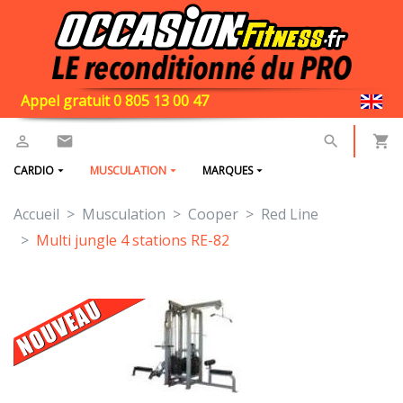
Appel gratuit 0 805 13 00 47
CARDIO
MUSCULATION
MARQUES
Accueil
Musculation
Cooper
Red Line
Multi jungle 4 stations RE-82